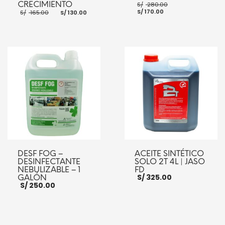
El
CRECIMIENTO
S/
280.00
El
precio
El
El
S/
170.00
S/
165.00
S/
130.00
precio
original
precio
precio
actual
era:
original
actual
es:
S/ 280.00.
era:
es:
S/ 170.00.
S/ 165.00.
S/ 130.00.
AÑADIR AL CARRITO
AÑADIR AL CARRITO
DESF FOG –
ACEITE SINTÉTICO
DESINFECTANTE
SOLO 2T 4L | JASO
NEBULIZABLE – 1
FD
S/
325.00
GALÓN
S/
250.00
AÑADIR AL CARRITO