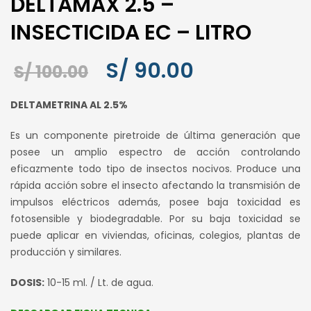
DELTAMAX 2.5 –
INSECTICIDA EC – LITRO
S/
90.00
El
El
S/
100.00
precio
precio
DELTAMETRINA AL 2.5%
original
actual
era:
es:
Es un componente piretroide de última generación que
S/ 100.00.
S/ 90.00.
posee un amplio espectro de acción controlando
eficazmente todo tipo de insectos nocivos. Produce una
rápida acción sobre el insecto afectando la transmisión de
impulsos eléctricos además, posee baja toxicidad es
fotosensible y biodegradable. Por su baja toxicidad se
puede aplicar en viviendas, oficinas, colegios, plantas de
producción y similares.
DOSIS:
10-15 ml. / Lt. de agua.