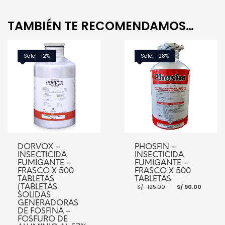
TAMBIÉN TE RECOMENDAMOS…
Sale! -12%
Sale! -28%
DORVOX –
PHOSFIN –
INSECTICIDA
INSECTICIDA
FUMIGANTE –
FUMIGANTE –
FRASCO X 500
FRASCO X 500
TABLETAS
TABLETAS
El
El
(TABLETAS
S/
125.00
S/
90.00
precio
preci
SOLIDAS
original
actua
GENERADORAS
era:
es:
DE FOSFINA –
S/ 125.00.
S/ 90
FOSFURO DE