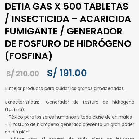
DETIA GAS X 500 TABLETAS
/ INSECTICIDA – ACARICIDA
FUMIGANTE / GENERADOR
DE FOSFURO DE HIDRÓGENO
(FOSFINA)
S/
191.00
El
El
S/
210.00
precio
precio
El mejor producto para cuidar los granos almacenados.
original
actual
era:
es:
Características:– Generador de fosfuro de hidrógeno
S/ 210.00.
S/ 191.00.
(fosfina).
– Tóxico para los seres humanos y toda clase de animales.
– El fosfuro de hidrógeno generado presenta un gran poder
de difusión.