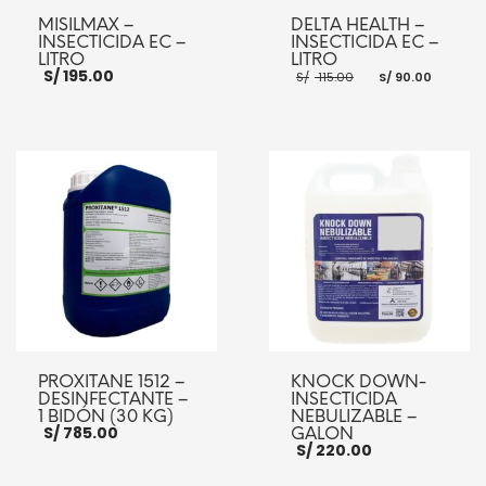
MISILMAX –
DELTA HEALTH –
INSECTICIDA EC –
INSECTICIDA EC –
LITRO
LITRO
El
El
S/
195.00
S/
115.00
S/
90.00
precio
preci
original
actua
era:
es:
S/ 115.00.
S/ 90.
AÑADIR AL CARRITO
AÑADIR AL CARRITO
PROXITANE 1512 –
KNOCK DOWN-
DESINFECTANTE –
INSECTICIDA
1 BIDÓN (30 KG)
NEBULIZABLE –
S/
785.00
GALON
S/
220.00