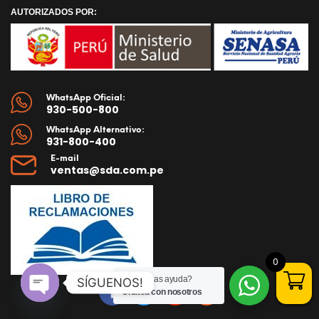
AUTORIZADOS POR:
WhatsApp Oficial:
930-500-800
WhatsApp Alternativo:
931-800-400
E-mail
ventas@sda.com.pe
0
¿Necesitas ayuda?
SÍGUENOS!
Chatea con nosotros
Open
chaty