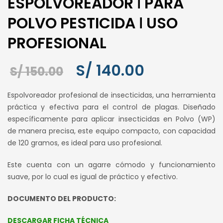
ESPOLVOREADOR ǀ PARA
POLVO PESTICIDA ǀ USO
PROFESIONAL
S/
140.00
El
El
S/
150.00
precio
precio
Espolvoreador profesional de insecticidas, una herramienta
original
actual
práctica y efectiva para el control de plagas. Diseñado
era:
es:
específicamente para aplicar insecticidas en Polvo (WP)
S/ 150.00.
S/ 140.00.
de manera precisa, este equipo compacto, con capacidad
de 120 gramos, es ideal para uso profesional.
Este cuenta con un agarre cómodo y funcionamiento
suave, por lo cual es igual de práctico y efectivo.
DOCUMENTO DEL PRODUCTO:
DESCARGAR FICHA TÉCNICA