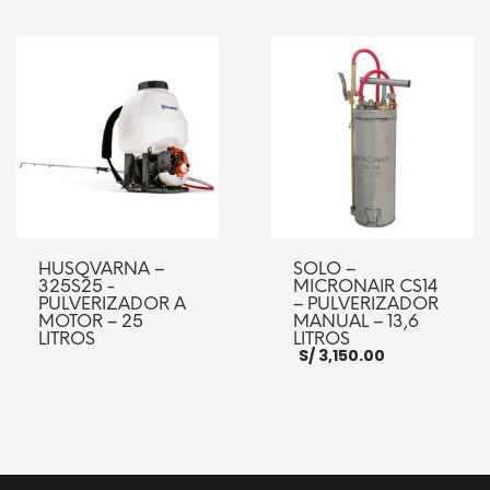
es:
S/ 3,100.00.
S/ 3,050.00.
AÑADIR AL CARRITO
AÑADIR AL CARRITO
HUSQVARNA –
SOLO –
325S25 -
MICRONAIR CS14
PULVERIZADOR A
– PULVERIZADOR
MOTOR – 25
MANUAL – 13,6
LITROS
LITROS
S/
3,150.00
LEER MÁS
AÑADIR AL CARRITO