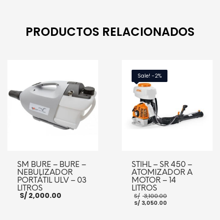
PRODUCTOS RELACIONADOS
Sale! -2%
SM BURE – BURE –
STIHL – SR 450 –
NEBULIZADOR
ATOMIZADOR A
PORTÁTIL ULV – 03
MOTOR – 14
LITROS
LITROS
El
S/
2,000.00
S/
3,100.00
El
precio
S/
3,050.00
precio
original
actual
era: