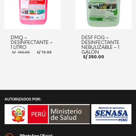
DMQ –
DESF FOG –
DESINFECTANTE –
DESINFECTANTE
1 LITRO
NEBULIZABLE – 1
El
El
GALÓN
S/
100.00
S/
70.00
precio
precio
S/
250.00
original
actual
era:
es:
S/ 100.00.
S/ 70.00.
AÑADIR AL CARRITO
AÑADIR AL CARRITO
AUTORIZADOS POR:
WhatsApp Oficial: