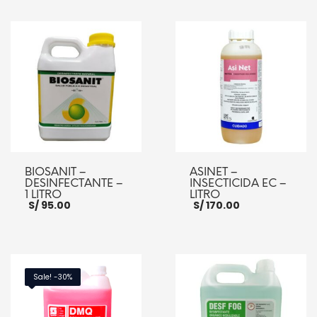
BIOSANIT –
ASINET –
DESINFECTANTE –
INSECTICIDA EC –
1 LITRO
LITRO
S/
95.00
S/
170.00
AÑADIR AL CARRITO
AÑADIR AL CARRITO
Sale! -30%