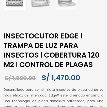
INSECTOCUTOR EDGE ǀ
TRAMPA DE LUZ PARA
INSECTOS ǀ COBERTURA 120
M2 ǀ CONTROL DE PLAGAS
S/
1,470.00
El
El
S/
1,500.00
precio
precio
Desarrollado para ser el mata insectos de placa adhesiva
original
actual
más eficaz del mercado, Edge® este diseñado entorno a
era:
es:
una tecnología de placa adhesiva patentada, para una
S/ 1,500.00.
S/ 1,470.
captura de insectos significativamente mayor que las