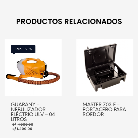
PRODUCTOS RELACIONADOS
Sale! -26%
GUARANY –
MASTER 703 F –
NEBULIZADOR
PORTACEBO PARA
ELÉCTRIO ULV – 04
ROEDOR
LITROS
El
S/
1,900.00
El
precio
S/
1,400.00
precio
original
actual
era: