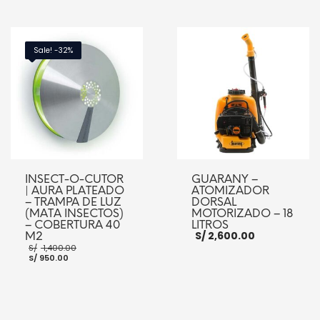
es:
S/ 1,900.00.
LEER MÁS
S/ 1,400.00.
AÑADIR AL CARRITO
Sale! -32%
INSECT-O-CUTOR
GUARANY –
| AURA PLATEADO
ATOMIZADOR
– TRAMPA DE LUZ
DORSAL
(MATA INSECTOS)
MOTORIZADO – 18
– COBERTURA 40
LITROS
S/
2,600.00
M2
El
S/
1,400.00
El
precio
S/
950.00
precio
original
actual
era:
es:
S/ 1,400.00.
S/ 950.00.
AÑADIR AL CARRITO