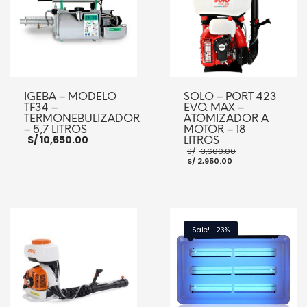
IGEBA – MODELO
SOLO – PORT 423
TF34 –
EVO. MAX –
TERMONEBULIZADOR
ATOMIZADOR A
– 5,7 LITROS
MOTOR – 18
S/
10,650.00
LITROS
El
S/
3,600.00
El
precio
S/
2,950.00
precio
original
actual
era:
es:
S/ 3,600.00.
S/ 2,950.00.
AÑADIR AL CARRITO
AÑADIR AL CARRITO
Sale! -23%