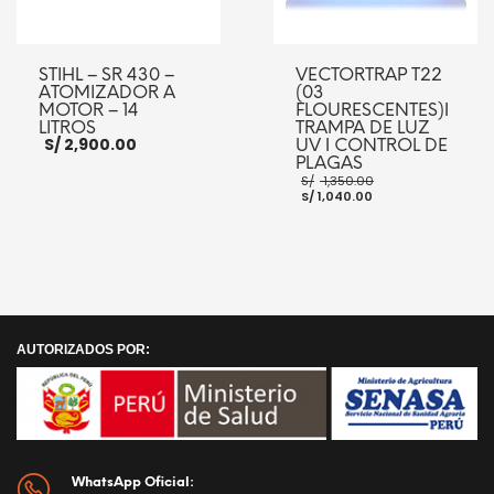
STIHL – SR 430 –
VECTORTRAP T22
ATOMIZADOR A
(03
MOTOR – 14
FLOURESCENTES)ǀ
LITROS
TRAMPA DE LUZ
S/
2,900.00
UV ǀ CONTROL DE
PLAGAS
El
S/
1,350.00
El
precio
S/
1,040.00
precio
original
actual
era:
es:
S/ 1,350.00.
AÑADIR AL CARRITO
S/ 1,040.00.
AÑADIR AL CARRITO
AUTORIZADOS POR:
WhatsApp Oficial: