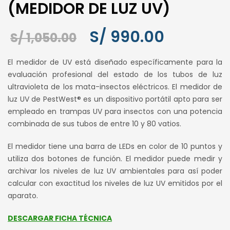
(MEDIDOR DE LUZ UV)
S/
990.00
El
El
S/
1,050.00
precio
precio
El medidor de UV está diseñado específicamente para la
original
actual
evaluación profesional del estado de los tubos de luz
era:
es:
ultravioleta de los mata-insectos eléctricos. El medidor de
S/ 1,050.00.
S/ 990.00.
luz UV de PestWest® es un dispositivo portátil apto para ser
empleado en trampas UV para insectos con una potencia
combinada de sus tubos de entre 10 y 80 vatios.
El medidor tiene una barra de LEDs en color de 10 puntos y
utiliza dos botones de función. El medidor puede medir y
archivar los niveles de luz UV ambientales para así poder
calcular con exactitud los niveles de luz UV emitidos por el
aparato.
DESCARGAR FICHA TÉCNICA