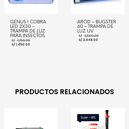
GENUS I COBRA
AROD – BUGSTER
LED 2X30 –
60 – TRAMPA DE
TRAMPA DE LUZ
LUZ UV
El
PARA INSECTOS
S/
2,500.00
El
precio
El
S/
2,048.00
S/
1,750.00
precio
original
El
precio
S/
1,450.00
actual
era:
precio
original
es:
S/ 2,500.00.
actual
era:
S/ 2,048.00.
es:
S/ 1,750.00.
S/ 1,450.00.
AÑADIR AL CARRITO
AÑADIR AL CARRITO
PRODUCTOS RELACIONADOS
Sale! -18%