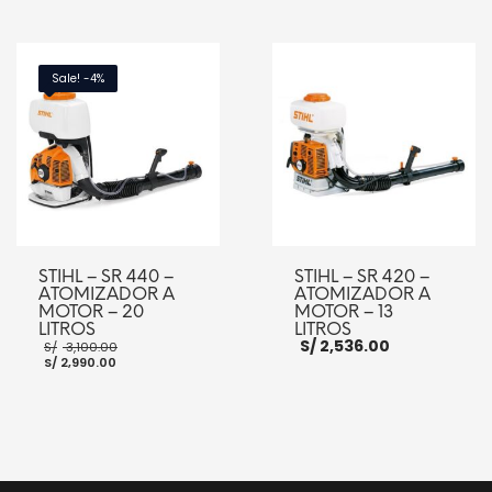
AÑADIR AL CARRITO
AÑADIR AL CARRITO
Sale! -4%
STIHL – SR 440 –
STIHL – SR 420 –
ATOMIZADOR A
ATOMIZADOR A
MOTOR – 20
MOTOR – 13
LITROS
LITROS
El
S/
2,536.00
S/
3,100.00
El
precio
S/
2,990.00
precio
original
actual
era:
es:
S/ 3,100.00.
S/ 2,990.00.
AÑADIR AL CARRITO
AÑADIR AL CARRITO