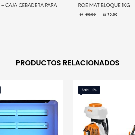
 – CAJA CEBADERA PARA
ROE MAT BLOQUE 1KG
El
El
S/
80.00
S/
70.00
precio
precio
original
actual
era:
es:
S/ 80.00.
S/ 70.0
AÑADIR AL CARRITO
RRITO
MORE INFO
PRODUCTOS RELACIONADOS
Sale! -2%