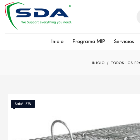
B
d
p
Inicio
Programa MIP
Servicios
INICIO
TODOS LOS P
Sale! -37%