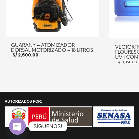
GUARANY – ATOMIZADOR
VECTORTR
DORSAL MOTORIZADO – 18 LITROS
FLOURESC
S/
2,600.00
UV ǀ CON
S/
1,350.00
AÑADIR AL CARRITO
MORE INFO
AÑADIR AL CA
AUTORIZADOS POR:
SÍGUENOS!
Open