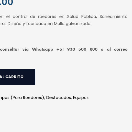
.00
El
precio
n el control de roedores en Salud Pública, Saneamiento
l
actual
al. Diseño y fabricado en Malla galvanizada.
es:
0.
S/ 38.00.
nsultar vía Whatsapp +51 930 500 800 o al correo
AL CARRITO
mpas (Para Roedores)
,
Destacados
,
Equipos
edIn
hatsApp