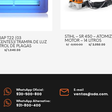
STIHL – SR 450 – ATOM
AP T22 (03
MOTOR – 14 LITROS
ENTES)ǀ TRAMPA DE LUZ
El
El
S/
3,100.00
S/
3,050.00
TROL DE PLAGAS
precio
pr
El
El
S/
1,040.00
original
ac
precio
precio
era:
es:
original
actual
S/ 3,100.00.
S/ 
era:
es:
S/ 1,350.00.
S/ 1,040.00.
AÑADIR AL CARRITO
RRITO
MORE INFO
WhatsApp Oficial:
E-mail
930-500-800
ventas@sda.com.p
WhatsApp Alternativo:
931-800-400