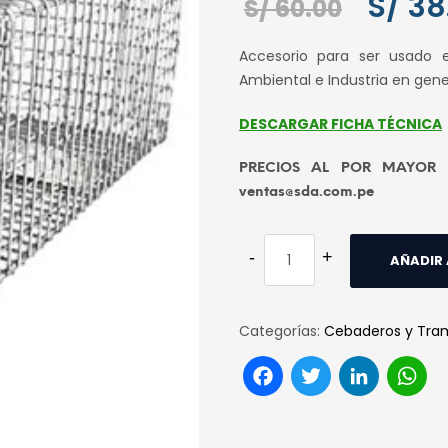
S/
38
El
S/
60.00
precio
Accesorio para ser usado e
origina
Ambiental e Industria en gener
era:
S/ 60.0
DESCARGAR FICHA TÉCNICA
PRECIOS AL POR MAYOR co
ventas@sda.com.pe
AÑADIR 
Categorías:
Cebaderos y Tra
Facebook
Twitter
Link
W