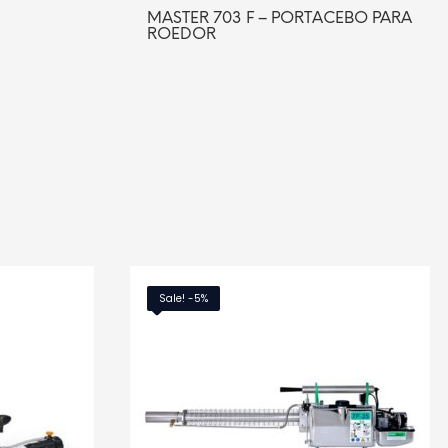
MASTER 703 F – PORTACEBO PARA
ROEDOR
0.
LEER MÁS
MORE INFO
MORE INFO
Sale! -5%