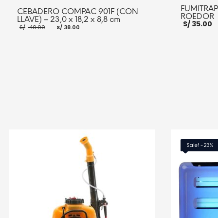
FUMITRAP
CEBADERO COMPAC 901F (CON
ROEDOR
LLAVE) – 23,0 x 18,2 x 8,8 cm
S/
35.00
El
El
S/
40.00
S/
38.00
precio
precio
original
actual
era:
es:
S/ 40.00.
S/ 38.00.
AÑADIR AL CA
AÑADIR AL CARRITO
MORE INFO
Sale! -23%