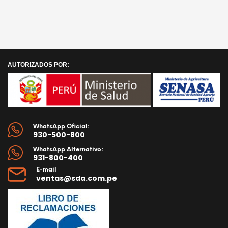
precio
original
es:
S/ 850.00.
actual
era:
S/ 650.00.
es:
S/ 1,350.00.
S/ 1,040.00.
AÑADIR AL CARRITO
AÑADIR AL CARRITO
AUTORIZADOS POR:
WhatsApp Oficial:
930-500-800
WhatsApp Alternativo:
931-800-400
E-mail
ventas@sda.com.pe