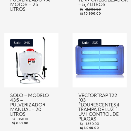
MOTOR – 25
– 5,7 LITROS
El
LITROS
S/
11,000.00
El
precio
S/
10,500.00
precio
original
actual
era:
es:
S/ 11,000.00
S/ 10,500.00.
LEER MÁS
AÑADIR AL CARRITO
Sale! -24%
Sale! -23%
SOLO – MODELO
VECTORTRAP T22
435 –
(03
PULVERIZADOR
FLOURESCENTES)ǀ
MANUAL – 20
TRAMPA DE LUZ
LITROS
UV ǀ CONTROL DE
El
PLAGAS
S/
850.00
El
precio
El
S/
650.00
S/
1,350.00
precio
original
El
precio
S/
1,040.00
actual
era: