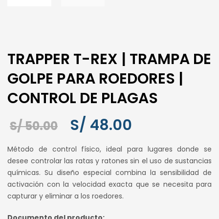
TRAPPER T-REX | TRAMPA DE
GOLPE PARA ROEDORES |
CONTROL DE PLAGAS
S/
48.00
El
El
S/
50.00
precio
precio
Método de control físico, ideal para lugares donde se
original
actual
desee controlar las ratas y ratones sin el uso de sustancias
era:
es:
químicas. Su diseño especial combina la sensibilidad de
S/ 50.00.
S/ 48.00.
activación con la velocidad exacta que se necesita para
capturar y eliminar a los roedores.
Documento del producto: