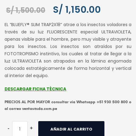
S/
1,150.00
El
El
S/
1,500.00
precio
precio
EL “BLUEFLY® SLIM TRAP2X18” atrae a los insectos voladores a
original
actual
través de su luz FLUORESCENTE especial ULTRAVIOLETA,
era:
es:
apenas visible para el hombre, pero muy visible y atrayente
S/ 1,500.00.
S/ 1,150.0
para los insectos. Los insectos son atraídos por su
FOTOTROPISMO instintivo, los cuales al tratar de llegar a la
luz ULTRAVIOLETA son atrapados en la lámina engomada
colocada estratégicamente de forma horizontal y vertical
al interior del equipo.
DESCARGAR FICHA TÉCNICA
PRECIOS AL POR MAYOR consultar vía Whatsapp +51 930 500 800 o
al correo ventas@sda.com.pe
AÑADIR AL CARRITO