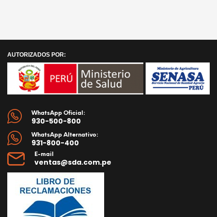
era:
es:
S/ 60.00.
S/ 38.
AÑADIR AL CARRITO
AÑADIR AL CARRITO
AUTORIZADOS POR:
WhatsApp Oficial:
930-500-800
WhatsApp Alternativo:
931-800-400
E-mail
ventas@sda.com.pe