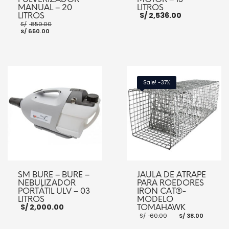
MANUAL – 20
LITROS
S/
2,536.00
LITROS
El
S/
850.00
El
precio
S/
650.00
precio
original
actual
era:
es:
S/ 850.00.
S/ 650.00.
AÑADIR AL CARRITO
AÑADIR AL CARRITO
Sale! -37%
SM BURE – BURE –
JAULA DE ATRAPE
NEBULIZADOR
PARA ROEDORES
PORTÁTIL ULV – 03
IRON CAT®-
LITROS
MODELO
S/
2,000.00
TOMAHAWK
El
El
S/
60.00
S/
38.00
precio
preci
original
actua