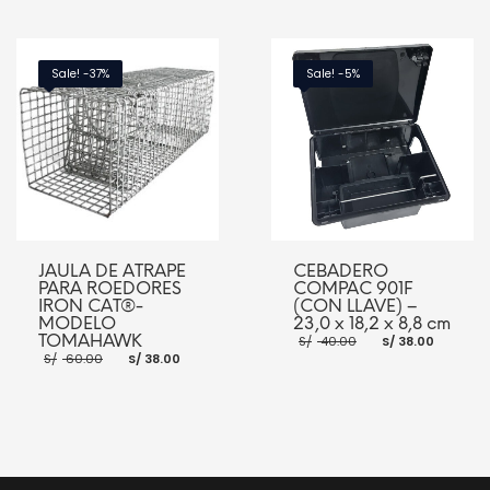
AÑADIR AL CARRITO
AÑADIR AL CARRITO
Sale! -37%
Sale! -5%
JAULA DE ATRAPE
CEBADERO
PARA ROEDORES
COMPAC 901F
IRON CAT®-
(CON LLAVE) –
MODELO
23,0 x 18,2 x 8,8 cm
El
El
TOMAHAWK
S/
40.00
S/
38.00
precio
preci
El
El
S/
60.00
S/
38.00
original
actua
precio
precio
era:
es:
original
actual
S/ 40.00.
S/ 38.
era:
es:
S/ 60.00.
S/ 38.00.
AÑADIR AL CARRITO
AÑADIR AL CARRITO