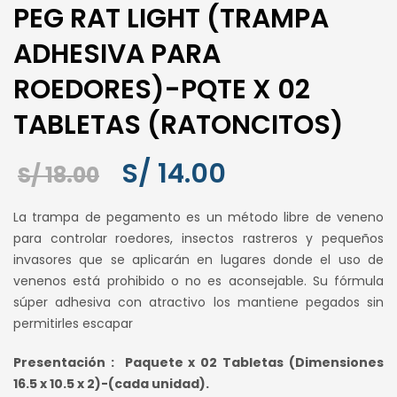
PEG RAT LIGHT (TRAMPA
ADHESIVA PARA
ROEDORES)-PQTE X 02
TABLETAS (RATONCITOS)
S/
14.00
El
El
S/
18.00
precio
precio
La trampa de pegamento es un método libre de veneno
original
actual
para controlar roedores, insectos rastreros y pequeños
era:
es:
invasores que se aplicarán en lugares donde el uso de
S/ 18.00.
S/ 14.00.
venenos está prohibido o no es aconsejable. Su fórmula
súper adhesiva con atractivo los mantiene pegados sin
permitirles escapar
Presentación : Paquete x 02 Tabletas (Dimensiones
16.5 x 10.5 x 2)-(cada unidad).