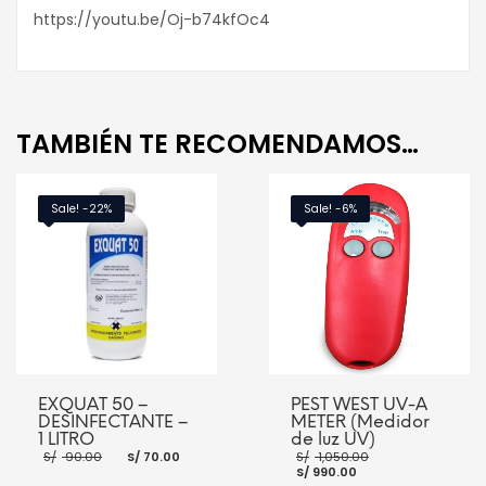
https://youtu.be/Oj-b74kfOc4
TAMBIÉN TE RECOMENDAMOS…
Sale! -22%
Sale! -6%
EXQUAT 50 –
PEST WEST UV-A
DESINFECTANTE –
METER (Medidor
1 LITRO
de luz UV)
El
El
El
S/
90.00
S/
70.00
S/
1,050.00
precio
precio
El
precio
S/
990.00
original
actual
precio
original